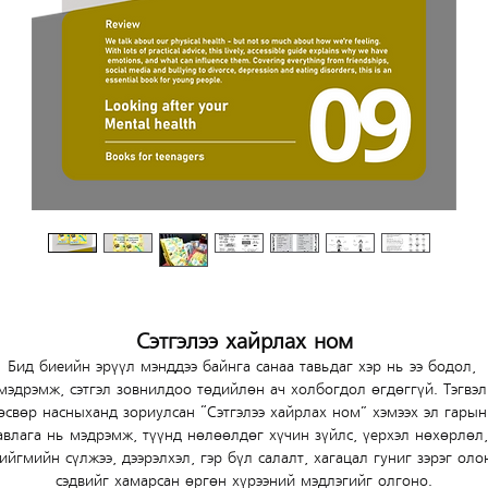
Сэтгэлээ хайрлах ном
Бид биеийн эрүүл мэнддээ байнга санаа тавьдаг хэр нь ээ бодол, 
мэдрэмж, сэтгэл зовнилдоо төдийлөн ач холбогдол өгдөггүй. Тэгвэл
өсвөр насныханд зориулсан “Сэтгэлээ хайрлах ном” хэмээх эл гарын
авлага нь мэдрэмж, түүнд нөлөөлдөг хүчин зүйлс, үерхэл нөхөрлөл,
ийгмийн сүлжээ, дээрэлхэл, гэр бүл салалт, хагацал гуниг зэрэг оло
сэдвийг хамарсан өргөн хүрээний мэдлэгийг олгоно.