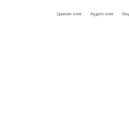
Цаасан ном
Аудио ном
Би