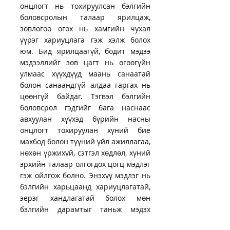
онцлогт нь тохируулсан бэлгийн
боловсролын талаар ярилцаж,
зөвлөгөө өгөх нь хамгийн чухал
үүрэг хариуцлага гэж хэлж болох
юм. Бид ярилцаагүй, бодит мэдээ
мэдээллийг зөв цагт нь өгөөгүйн
улмаас хүүхдүүд маань санаатай
болон санаандгүй алдаа гаргах нь
цөөнгүй байдаг. Тэгвэл бэлгийн
боловсрол гэдгийг бага наснаас
авхуулан хүүхэд бүрийн насны
онцлогт тохируулан хүний бие
махбод болон түүний үйл ажиллагаа,
нөхөн үржихүй, сэтгэл хөдлөл, хүний
эрхийн талаар олгогдох цогц мэдлэг
гэж ойлгож болно. Энэхүү мэдлэг нь
бэлгийн харьцаанд хариуцлагатай,
эерэг хандлагатай болох мөн
бэлгийн дарамтыг таньж мэдэх
болон бусад эрсдэлийн талаарх