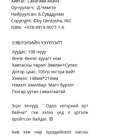
Хавтас: Сакагава Аканэ
Орчуулагч:
Д.Чимгээ
Найруулсан: Б.Сувддулам
Copyright: ©by Gentosha, INC
ISBN: +978-9919-9077-1-6
ХЭВЛЭЛИЙН ҮЗҮҮЛЭЛТ
Хуудас: 108 нүүр
Өнгө: Өнгөт зурагт ном
Хавтасны төрөл: Зөөлөн+Супео
Дотор цаас: 105гр экстра вайт
Хэмжээ: 148мм*210мм
Нэмэлт ажилбар: Матт бүрэлт
Гялгар уутан савалгаатай
Эцэг эхчүүд ``Одоо хэтэрхий эрт
байна!'' гэж хэлэх үед л үргэлж
оройтсон байдаг. 😟
Аав ээж нар хүүхдийнхээ насны