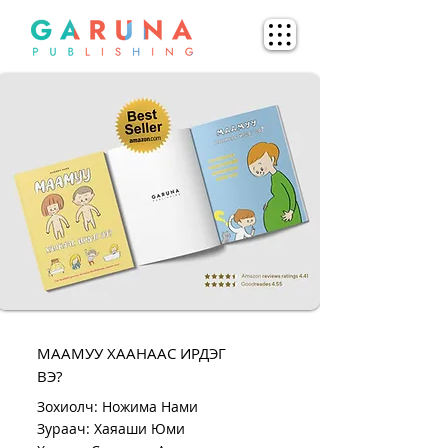
МААМУУ ХААНААС ИРДЭГ
ВЭ?
Зохиолч: Ножима Нами
Зураач: Хаяаши Юми