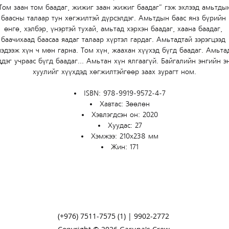
Том заан том баадаг, жижиг заан жижиг баадаг” гэж эхлээд амьтды
баасны талаар тун хөгжилтэй дүрсэлдэг. Амьтдын баас янз бүрийн 
өнгө, хэлбэр, үнэртэй тухай, амьтад хэрхэн баадаг, хаана баадаг, 
баачихаад баасаа яадаг талаар хүртэл гардаг. Амьтадтай зэрэгцээд 
эдээж хүн ч мөн гарна. Том хүн, жаахан хүүхэд бүгд баадаг. Амьта
ддэг учраас бүгд баадаг... Амьтан хүн ялгаагүй. Байгалийн энгийн эн
хуулийг хүүхдэд хөгжилтэйгөөр заах зурагт ном.
ISBN: 978-9919-9572-4-7
Хавтас: Зөөлөн
Хэвлэгдсэн он: 2020
Хуудас: 27
Хэмжээ: 210х238 мм
Жин: 171
(+976) 7511-7575 (1) | 9902-2772