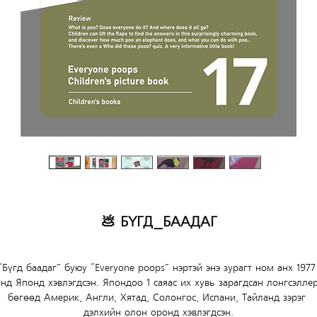
💩 БҮГД_БААДАГ
“Бүгд баадаг” буюу “Everyone poops” нэртэй энэ зурагт ном анх 1977
нд Японд хэвлэгдсэн. Япондоо 1 саяас их хувь зарагдсан лонгсэлле
бөгөөд Америк, Англи, Хятад, Солонгос, Испани, Тайланд зэрэг 
дэлхийн олон оронд хэвлэгдсэн.