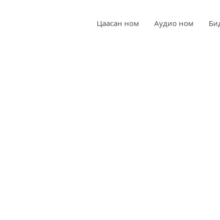
Цаасан ном
Аудио ном
Би