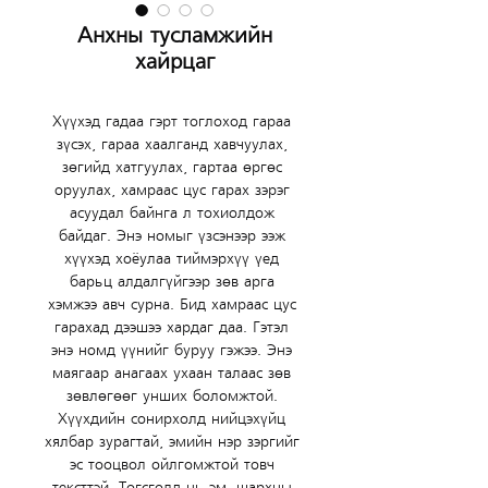
Анхны тусламжийн
хайрцаг
Хүүхэд гадаа гэрт тоглоход гараа 
зүсэх, гараа хаалганд хавчуулах, 
зөгийд хатгуулах, гартаа өргөс 
оруулах, хамраас цус гарах зэрэг 
асуудал байнга л тохиолдож 
байдаг. Энэ номыг үзсэнээр ээж 
хүүхэд хоёулаа тиймэрхүү үед 
барьц алдалгүйгээр зөв арга 
хэмжээ авч сурна. Бид хамраас цус 
гарахад дээшээ хардаг даа. Гэтэл 
энэ номд үүнийг буруу гэжээ. Энэ 
маягаар анагаах ухаан талаас зөв 
зөвлөгөөг унших боломжтой. 
Хүүхдийн сонирхолд нийцэхүйц 
хялбар зурагтай, эмийн нэр зэргийг 
эс тооцвол ойлгомжтой товч 
тексттэй. Төгсгөлд нь эм, шархны 