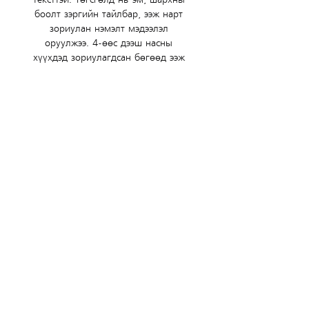
боолт зэргийн тайлбар, ээж нарт 
зориулан нэмэлт мэдээлэл 
оруулжээ. 4-өөс дээш насны 
хүүхдэд зориулагдсан бөгөөд ээж 
аав нь хүүхдэдээ ямар ч үед уншиж 
өгч болно.
Зохиолч: Тачибана Макото
ISBN: 978-9919-95-726-1
Хавтас: Зөөлөн
Хэвлэгдсэн он: 2022
Хуудас: 28
Хэмжээ: 210х210 мм
Жин: 300
(+976)
7511-7575 (1)
|
9902-2772
Copyright © 2026 Garuna's Crew