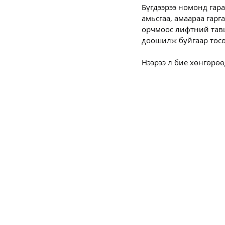
Бүгдээрээ номонд гара
амьсгаа, амаараа гарг
орчмоос лифтний тавц
доошилж буйгаар төс
Нээрээ л бие хөнгөрөө