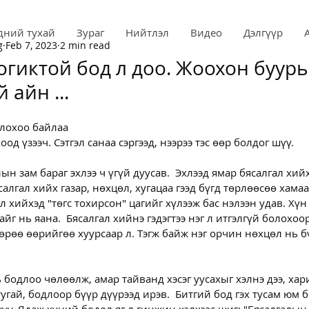
дний тухай
Зураг
Нийтлэл
Видео
Дэлгүүр
g
Feb 7, 2023
2 min read
огиктой бод л доо. Жоохон буурь
 айн ...
олохоо байлаа
оод үзээч. Сэтгэл санаа сэргээд, нээрээ тэс өөр болдог шүү.
н зам бараг эхлээ ч үгүй дуусав.  Эхлээд ямар бясалгал хийх
салгал хийх газар, нөхцөл, хугацаа гээд бүгд төрлөөсөө хама
л хийхэд "төгс тохирсон" цагийг хүлээж бас нэлээн удав. Хүн
йг нь яана.  Бясалгал хийнэ гэдэгтээ нэг л итгэлгүй болохоор
өрөө өөрийгөө хуурсаар л. Тэгж байж нэг орчин нөхцөл нь б
нь бодлоо чөлөөлж, амар тайванд хэсэг уусахыг хэлнэ дээ, ха
гай, бодлоор бүүр дүүрээд ирэв.  Битгий бод гэх тусам юм 