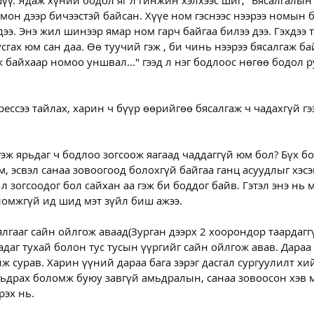
үү. Ядаж хүний бодол яг л гинжин хэлхээс шиг; "Бясалгалын 
мон дээр бичээстэй байсан. Хүүе ном гэснээс нээрээ номын 
ээ. Энэ жил шинээр ямар ном гарч байгаа билээ дээ. Гэхдээ 
сгах юм сан даа. Өө туучий гэж , би чинь нээрээ бясалгаж бай
 байхаар номоо уншвал..." гээд л нэг бодлоос нөгөө бодол р
ессээ тайлах, харин ч бүүр өөрийгөө бясалгаж ч чадахгүй гэ
эж ярьдаг ч бодлоо зогсоож яагаад чаддаггүй юм бол? Бүх б
м, эсвэл санаа зовоогоод болохгүй байгаа ганц асуудлыг хэсэ
 л зогсоодог бол сайхан аа гэж би боддог байв. Гэтэл энэ нь
ломжгүй ид шид мэт зүйл биш ажээ.
лгааг сайн ойлгож аваад(Зурган дээрх 2 хоорондор таардаггүй
даг тухай болон тус тусын үүргийг сайн ойлгож авав. Дараа
ж сурав. Харин үүний дараа бага зэрэг дасгал сургуулилт хий
драх боломж буюу завгүй амьдралын, санаа зовоосон хэв ма
рэх нь.