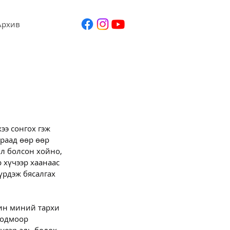
Архив
ээ сонгох гэж 
араад өөр өөр 
 л болсон хойно, 
 хүчээр хаанаас 
үрдэж бясалгах 
рин миний тархи 
бодмоор 