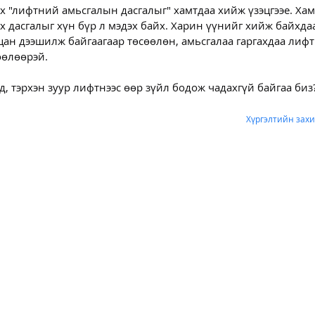
х "лифтний амьсгалын дасгалыг" хамтдаа хийж үзэцгээе. Хам
ах дасгалыг хүн бүр л мэдэх байх. Харин үүнийг хийж байхда
ан дээшилж байгаагаар төсөөлөн, амьсгалаа гаргахдаа лифт
өөлөөрэй.
д, тэрхэн зуур лифтнээс өөр зүйл бодож чадахгүй байгаа биз
Хүргэлтийн захи