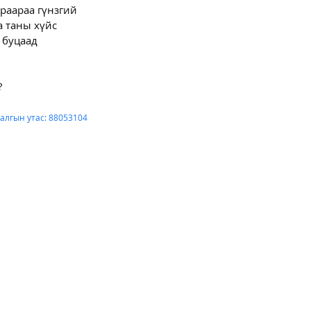
раараа гүнзгий 
а таны хүйс 
 буцаад 
?
алгын утас: 88053104