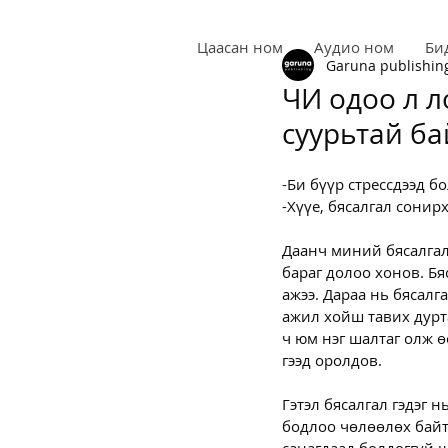
Цаасан ном
Аудио ном
Би
Garuna publishin
ЧИ одоо л л
суурьтай бай
-Би бүүр стрессдээд б
-Хүүе, бясалгал сонирх
Даанч миний бясалгалы
бараг долоо хонов. Бя
ажээ. Дараа нь бясалга
ажил хойш тавих дурта
ч юм нэг шалтаг олж ө
гээд оролдов.
Гэтэл бясалгал гэдэг 
бодлоо чөлөөлөх байту