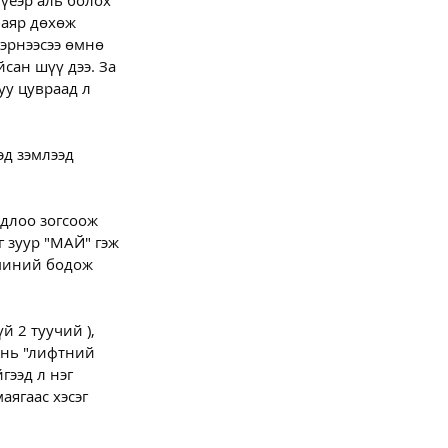
үеэр аль болох 
баяр дөхөж 
тэрнээсээ өмнө 
сан шүү дээ. За 
уу цувраад л 
эд зэмлээд 
одлоо зогсоож 
г зуур "МАЙ" гэж 
 миний бодож 
 2 туучий ), 
 нь "лифтний 
гээд л нэг 
ягаас хэсэг 