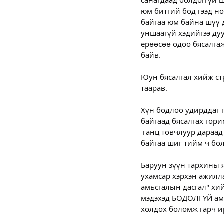
санагдаад болдоггүй ш
юм битгий бод гээд но
байгаа юм байна шүү д
уншаагүй хэдийгээ дуу
ерөөсөө одоо бясалгаж
байв.
Юун бясалгал хийж стр
таарав. 
Хүн бодлоо удирддаг г
байгаад бясалгах гори
 ганц товчлуур дараад
байгаа шиг тийм ч бо
Баруун зүүн тархины я
ухамсар хэрхэн ажилла
амьсгалын дасгал" хий
мэдэхэд БОДОЛГҮЙ амь
холдох боломж гарч и