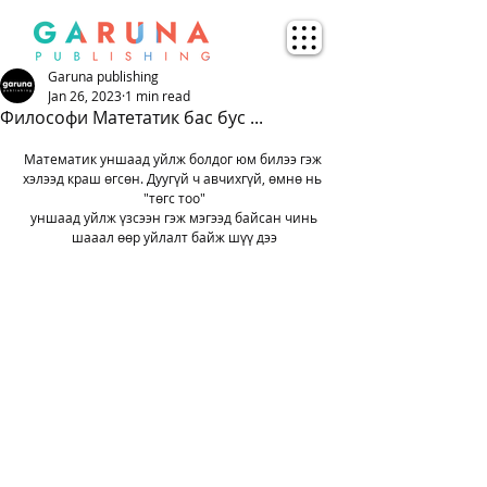
Garuna publishing
Jan 26, 2023
1 min read
Философи Матетатик бас бус ...
Математик уншаад уйлж болдог юм билээ гэж 
хэлээд краш өгсөн. Дуугүй ч авчихгүй, өмнө нь 
"төгс тоо"
 уншаад уйлж үзсээн гэж мэгээд байсан чинь 
шааал өөр уйлалт байж шүү дээ