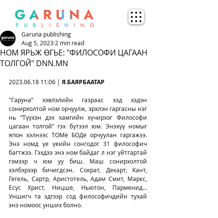
Garuna publishing
Aug 5, 2023
2 min read
НОМ ЯРЬЖ ӨГЬЕ: "ФИЛОСОФИ ЦАГААН
ТОЛГОЙ" DNN.MN
2023.06.18 11:06 | 
Я.БАЯРБААТАР
"Гаруна” хэвлэлийн газраас хэд хэдэн 
сонирхолтой ном орчуулж, эрхлэн гаргасны нэг 
нь “Түүхэн дэх хамгийн хүчирхэг Философи 
цагаан толгой” гэх бүтээл юм. Энэхүү номыг 
япон хэлнээс ТОМё БОДё орчуулан гаргажээ. 
Энэ номд үе үеийн сонгодог 31 философич 
багтжээ. Гэхдээ энэ ном байдаг л нэг уйтгартай 
гэмээр ч юм уу биш. Маш сонирхолтой 
хэлбэрээр бичигдсэн. Сократ, Декарт, Кант, 
Гегель, Сартр, Аристотель, Адам Смит, Маркс, 
Есүс Христ, Ницше, Ньютон, Парменид... 
Уншигч та эдгээр сод философичдийн тухай 
энэ номоос унших болно.