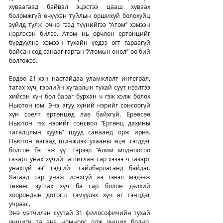
хуваагаад байвал эцэстээ цааш хуваах 
боломжгүй өчүүхэн туйлын оршихуй болохуйц 
зүйлд тулж очно гээд түүнийгээ “Атом” хэмээн 
нэрлэсэн билээ. Атом нь орчлон ертөнцийг 
бүрдүүлнэ хэмээн тухайн үедээ огт гараагүй 
байсан сод санааг гарган “Атомын онол”-оо бий 
болгожээ.
Ердөө 21-хэн настайдаа уламжлалт интеграл, 
татах хүч, гэрлийн хугарлын тухай суут нээлтээ 
хийсэн хүн бол бараг бурхан ч гэж хэлж болох 
Ньютон юм. Энэ агуу хүний нэрийг сонсоогүй 
хүн соёлт ертөнцөд лав байхгүй. Ерөөсөө 
Ньютон гэх нэрийг сонсвол “Ертөнц дахины 
таталцлын хууль” шууд санаанд орж ирнэ. 
Ньютон яагаад шинжлэх ухааны эцэг гэгддэг 
болсон бэ гэж үү. Тэрээр “Алим модноосоо 
газарт унах хүчийг ашиглан сар хэзээ ч газарт 
унахгүй ээ” гэдгийг тайлбарласанд байдаг. 
Яагаад сар унаж ирэхгүй вэ гэвэл мэдээж 
төвөөс зугтах хүч ба сар болон дэлхий 
хоорондын дотогш тэмүүлэх хүч яг тэнцдэг 
учраас.
Энэ мэтчилэн суутай 31 философичийн тухай 
уншигч та энэ номноос олж унших болно. 