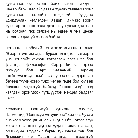
дутсанаас бус харин байх ёстой шийдмэг 
чанар, бэрхшээлийг даван туулах тэвчээр зориг 
дутсанаас өөрийн мэдэлгүй бусдаар 
удирдуулан хөтлөгдөж явдаг. Тиймээс зориг 
зүрх гарган өөрт заяагдсан оюун ухаандаа эзэн 
нь болооч” гэж хэлсэн нь өдгөө ч үнэ цэнээ 
огтхон алдаагүй хэвээр байна.
Нэгэн цагт Нобелийн утга зохиолын шагналаас 
“Ямар ч хүн амьддаа бурханчлагдах нь ямар ч 
үнэ цэнэгүй” хэмээн татгалзаж явсан эр бол 
францын философич Сартр билээ. Тэрээр 
“Хүмүүс бол эрх чөлөөний шоронд 
шийтгүүлэгсэд юм” гэх үгээрээ алдаршсан 
бөгөөд түүнийхээр “Эрх чөлөө гэдэг бол юу зөв 
болохыг мэдэхгүй байхад “өөрөө мэд” гээд 
хаягдаж орхигдсон түгшүүртэй нөхцөл байдал” 
ажээ.
Хераклит “Оршихуй хувирна” хэмээж, 
Парменид “Оршихуй үл хувирна” хэмээв. Чухам 
энэ хоёр эсрэгцлийн аль нь үнэн бэ. Тэгвэл агуу 
хоёр сэтгэгчийн дүгнэлтүүдийг өвлөн авсан, 
оршихуйн асуудлыг бүрэн гүйцээсэн хүн бол 
Демокрит юм. Тэрээр аливааг тасралтгүй 