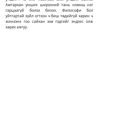
Амтархан унших ширээний тань номны нэг 
гарцаагүй болох билээ. Философи бол 
уйтгартай зүйл огтхон ч биш төдийгүй харин ч 
жинхэнэ гоо сайхан юм гэдгийг эндээс олж 
харах ажгуу.
Баярлалаа: 
https://www.facebook.com/tsatsdegger.dros
/
Tsatsaa Dros
/