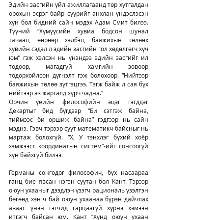
Эдийн засгийн үйл ажиллагаанд төр хутгалдан 
орохын эсрэг байр суурийг анхлан үндэслэсэн 
хүн бол бидний сайн мэдэх Адам Смит билээ. 
Түүний “Хүмүүсийн хувиа бодсон шунал 
тачаал, өөрөөр хэлбэл, баяжихын төлөөх 
хувийн сэдэл л эдийн засгийн гол хөдөлгөгч хүч 
юм” гэж хэлсэн нь үнэндээ эдийн засгийг ил 
тодоор, магадгүй хамгийн зөвөөр 
тодорхойлсон дүгнэлт гэж болохоор. “Нийтээр 
баяжихын төлөө зүтгэцгээ. Тэгж байж л сая бүх 
нийтээр аз жаргалд хүрч чадна.”
Орчин үеийн философийн эцэг гэгддэг 
Декартыг бид бүгдээр “Би сэтгэж байна, 
тиймээс би оршиж байна” гэдгээр нь сайн 
мэднэ. Гэвч тэрээр суут математикч байсныг нь 
мартаж болохгүй. “Х, У тэнхлэг бүхий хоёр 
хэмжээст координатын систем”-ийг сонсоогүй 
хүн байхгүй билээ.
Германы сонгодог философич, бүх насаараа 
ганц бие явсан нэгэн суутан бол Кант. Тэрээр 
оюун ухааныг дээдлэн үзэгч рациональ үзэлтэн 
бөгөөд хэн ч бай оюун ухаанаа бүрэн дайчлах 
аваас үнэн гэгчид гарцаагүй хүрнэ хэмээн 
итгэгч байсан юм. Кант “Хүнд оюун ухаан 