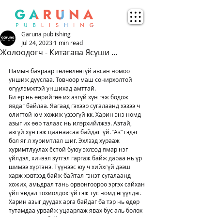
Garuna publishing
Jul 24, 2023
1 min read
Жолоодогч - Китагава Ясүши ...
Намын баяраар төлөвлөөгүй авсан номоо 
уншиж дууслаа. Товчоор маш сонирхолтой 
өгүүлэмжтэй уншихад амттай.
Би ер нь өөрийгөө их азгүй хүн гэж бодож 
явдаг байлаа. Яагаад гэхээр сугалаанд хэзээ ч 
олигтой юм хожиж үзээгүй кк. Харин энэ номд 
азыг их өөр талаас нь илэрхийлжээ. Азтай, 
азгүй хүн гэж цаанаасаа байдаггүй. “Аз” гэдэг 
бол яг л хуримтлал шиг. Эхлээд хурааж 
хуримтлуулах ёстой буюу эхлээд ямар нэг 
үйлдэл, хичээл зүтгэл гаргаж байж дараа нь үр 
шимээ хүртэнэ. Түүнээс юу ч хийхгүй дээш 
харж хэвтээд байж байтал гэнэт сугалаанд 
хожих, амьдрал тань орвонгоороо эргэх сайхан 
үйл явдал тохиолдохгүй гэж тус номд өгүүлдэг. 
Харин азыг дуудах арга байдаг ба тэр нь өдөр 
тутамдаа урвайж уцаарлаж явах бус аль болох 