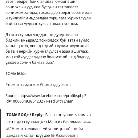
эерэг, өөдрөг байх, аливаа юмсыг ашиг 
сонирхлын үүднээс бус үнэн сэтгэлээсээ 
сонирхож хандах, тохиолдсон эерэг сөрөг ямар 
ч зүйлсийг амьдралдаа туршлага хуримтлуулж 
байна гэх үүднээс хүлээн авах зэрэг юм.
Дээр аз хуримтлагддаг гэж дурдсанчлан 
бидний амьдралд тохиолдож буй азтай зүйлс 
таны эцэг эх, өвөг дээдсийн хуримтлуулсан аз 
ба та ч өөрийн хуримтлуулсан азаа ашиглаж, 
мөн хойч үедээ үлдээх боломжтой гээд бодоод 
үзэхээр сонин байгаа биз?
ТОМё БОДё
#номынтэмдэглэл
#номонддурлагч
Source: https://www.facebook.com/profile.php?
id=100066493854232 / Read with Lham
ТОМё БОДё / Reply:  
Бас нэгэн уншигч номын 
сэтгэгдлээ хуваалцжээ.Маш их баярлалаа 🙏🙏
🙏"Номыг төлөвлөлгүй уншицгаая" гэж би 
дандаа л хэлдэг шүү дээ 😅 
#жолоодогч