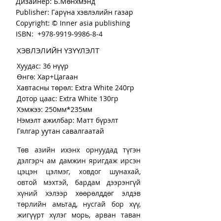
Дизайнер: Б.Мөнхмэнд
Publisher: Гарүна хэвлэлийн газар
Copyright: © Inner asia publishing
ISBN: +978-9919-9986-8-4
ХЭВЛЭЛИЙН ҮЗҮҮЛЭЛТ
Хуудас: 36 нүүр
Өнгө: Хар+Цагаан
Хавтасны төрөл: Extra White 240гр
Дотор цаас: Extra White 130гр
Хэмжээ: 250мм*235мм
Нэмэлт ажилбар: Матт бүрэлт
Гялгар уутан савалгаатай
Төв азийн ихэнх орнуудад түгэн
дэлгэрч ам дамжин яригдаж ирсэн
цэцэн цэлмэг, ховдог шунахай,
овтой мэхтэй, бардам дээрэнгүй
хүний хэлээр хөөрөлддөг элдэв
төрлийн амьтад, нусгай бор хүү,
жигүүрт хүлэг морь, арван таван