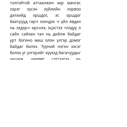
толгойтой атгаалжин хар мангас
зэрэг зүсэн зүйлийн хорвоо
дэлхийд оршдог, эс оршдог
баатрууд гарч эхэндээ ч үйл явдал
нь ээдэрч ирснээ, эцэстээ голдуу л
сайн сайхан тал нь дийлж байдаг
урт богино маш олон үлгэр домог
байдаг билээ. Түүний нэгэн хэсэг
болох уг үлгэрийг хүүхэд багачуудыг
уншиж, чөлөөт сэтгэлгээ нь
хязгааргүй тэлэх болтугай хэмээн
манай хэвлэлийн газрын зүгээс
эрхлэн гаргаж бэлэг барьж байна.
Нэгэн ядуу хүү баян худалдаачнаас
ярьж өгсөн зүүдийг нь худалдаж
авснаар үлгэр эхэлнэ. Аз хүү
худалдаж авсан зүүдээрээ үйл явдал
өрнөж буй тухай өгүүлнэ... Хүн хэн
нэгний зүүдийг худалдаж өмчилж
авч болох болов уу,