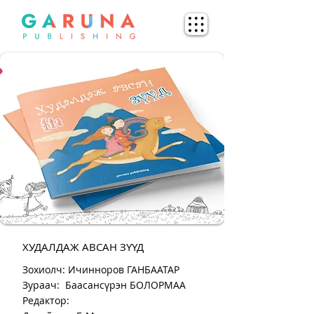
ХУДАЛДАЖ АВСАН ЗҮҮД
Зохиолч:
Ичинноров ГАНБААТАР
Зураач:
Баасансүрэн БОЛОРМАА
Редактор: