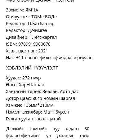
Зохиогч: ЯМЧА
Орчуулагч: ТОМё БОДё
Редактор: Ц.Батбаатар
Редактор: Д.Чимгээ
Дизайнер: Т.Төгсжаргал
ISBN:
9789919980078
Хэвлэгдсэн он: 2021
Нас: +11 насны философичдод зориулав
ХЭВЛЭЛИЙН ҮЗҮҮЛЭЛТ
Хуудас: 272 нүүр
Өнгө: Хар+Цагаан
Хавтасны төрөл: Зөөлөн, Арт цаас
Дотор цаас: 80гр номын шаргал
Хэмжээ: 135мм*210мм
Нэмэлт ажилбар: Матт бүрэлт
Гялгар уутан савалгаатай
Дэлхийн хамгийн цуу алдарт 30
философичийн гүн ухааныг танд