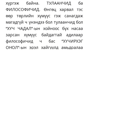
хүргэж байна.
ТУЛААНЧИД ба
ФИЛОСОФИЧИД. Өнгөц харвал тэс
өөр төрлийн хүмүүс гэж санагдаж
магадгүй ч үнэндээ бол тулаанчид бол
“ХҮЧ ЧАДАЛ”-ын хойноос бүх насаа
зарсан хүмүүс байдагтай адилаар
философичид ч бас “ХҮЧИРХЭГ
ОНОЛ”-ын эрэл хайгуулд амьдралаа
бүхэлд нь өргөсөн хүмүүс байдаг.
Философийн тухай сонирхдог ямар ч
насны хүн уншихад маш сонирхолтой
хэлбэрээр цэгцтэй, ойлгоход хялбар
биш сэдвүүдийг ойлгож уншихад
хялбар бичигдсэн ном. Энэхүү ном нь
өөрийн гэсэн онцлогтой сурах бичиг
боловч уран зохиолын ном мэт эхлэл
өрнөл төгсгөл хэсэгтэй. Эмх цэгцтэй,
товч тодорхой мэдлэг олгох болно.
Худалдаж авах
25,000₮