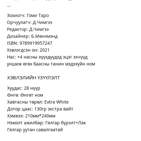
...
Зохиогч: Гоми Таро
Орчуулагч: Д.Чимгээ
Редактор: Д.Чимгээ
Дизайнер: Б.Мөнхмэнд
ISBN:
9789919957247
Хэвлэгдсэн он: 2021
Нас: +4 насны хүүхдүүдэд эцэг эхчүүд
уншиж өгөх баасны танин мэдэхүйн ном
ХЭВЛЭЛИЙН ҮЗҮҮЛЭЛТ
Хуудас: 28 нүүр
Өнгө: Өнгөт ном
Хавтасны төрөл: Extra White
Дотор цаас: 130гр экстра вайт
Хэмжээ: 210мм*240мм
Нэмэлт ажилбар: Гялгар бүрэлт+Лак
Гялгар уутан савалгаатай