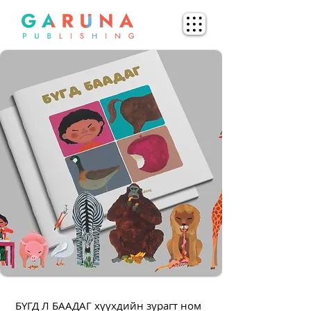
БҮГД Л БААДАГ хүүхдийн зурагт ном