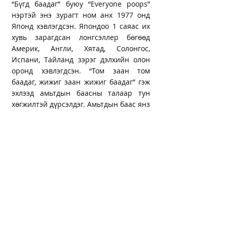
“Бүгд баадаг” буюу “Everyone poops”
нэртэй энэ зурагт ном анх 1977 онд
Японд хэвлэгдсэн. Япондоо 1 саяас их
хувь зарагдсан лонгсэллер бөгөөд
Америк, Англи, Хятад, Солонгос,
Испани, Тайланд зэрэг дэлхийн олон
оронд хэвлэгдсэн. “Том заан том
баадаг, жижиг заан жижиг баадаг” гэж
эхлээд амьтдын баасны талаар тун
хөгжилтэй дүрсэлдэг. Амьтдын баас янз
бүрийн өнгө, хэлбэр, үнэртэй тухай,
амьтад хэрхэн баадаг, хаана баадаг,
баачихаад баасаа яадаг талаар хүртэл
гардаг. Амьтадтай зэрэгцээд мэдээж
хүн ч мөн гарна. Том хүн, жаахан
хүүхэд бүгд баадаг. Амьтад иддэг
учраас бүгд баадаг... Амьтан хүн
ялгаагүй. Байгалийн энгийн энэ
хуулийг хүүхдэд хөгжилтэйгөөр заах
зурагт ном.