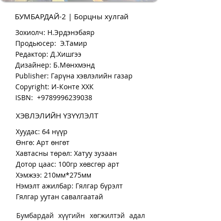
БУМБАРДАЙ-2 | Борцны хулгай
Зохиолч: Н.Эрдэнэбаяр
Продьюсер: Э.Тамир
Редактор: Д.Хишгээ
Дизайнер: Б.Мөнхмэнд
Publisher: Гарүна хэвлэлийн газар
Copyright: И-Конте ХХК
ISBN: +9789996239038
ХЭВЛЭЛИЙН ҮЗҮҮЛЭЛТ
Хуудас: 64 нүүр
Өнгө: Арт өнгөт
Хавтасны төрөл: Хатуу зузаан
Дотор цаас: 100гр хөвсгөр арт
Хэмжээ: 210мм*275мм
Нэмэлт ажилбар: Гялгар бүрэлт
Гялгар уутан савалгаатай
Бумбардай хүүгийн хөгжилтэй адал