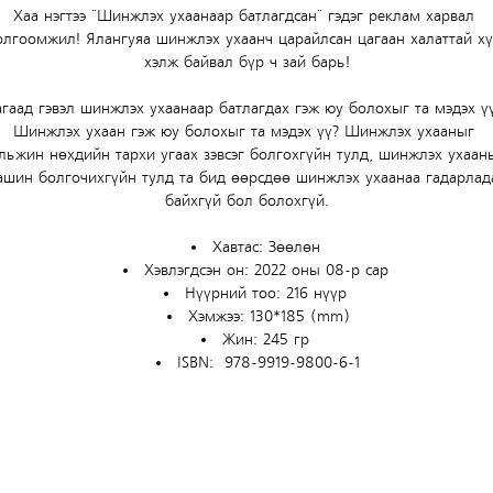
Хаа нэгтээ "Шинжлэх ухаанаар батлагдсан" гэдэг реклам харвал 
олгоомжил! Ялангуяа шинжлэх ухаанч царайлсан цагаан халаттай хү
хэлж байвал бүр ч зай барь!
гаад гэвэл шинжлэх ухаанаар батлагдах гэж юу болохыг та мэдэх үү
Шинжлэх ухаан гэж юу болохыг та мэдэх үү? Шинжлэх ухааныг 
льжин нөхдийн тархи угаах зэвсэг болгохгүйн тулд, шинжлэх ухаан
шин болгочихгүйн тулд та бид өөрсдөө шинжлэх ухаанаа гадарлад
байхгүй бол болохгүй.
Хавтас: Зөөлөн 
Хэвлэгдсэн он: 2022 оны 08-р сар 
Нүүрний тоо: 216 нүүр 
Хэмжээ: 130*185 (mm)
Жин: 245 гр 
ISBN:  978-9919-9800-6-1