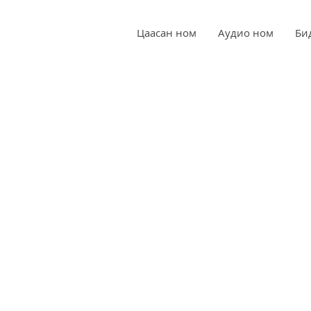
Цаасан ном
Аудио ном
Би