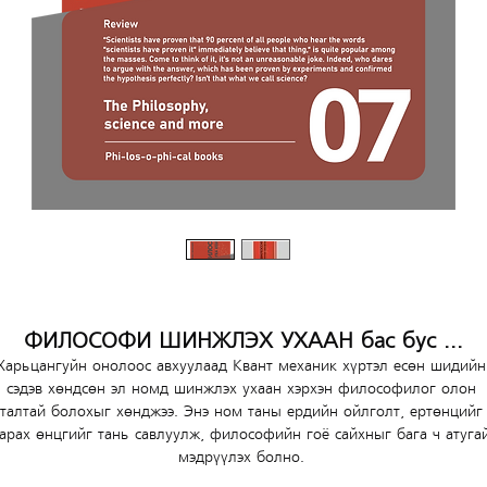
ФИЛОСОФИ ШИНЖЛЭХ УХААН бас бус ...
Харьцангуйн онолоос авхуулаад Квант механик хүртэл есөн шидийн
сэдэв хөндсөн эл номд шинжлэх ухаан хэрхэн философилог олон 
талтай болохыг хөнджээ. Энэ ном таны ердийн ойлголт, ертөнцийг
арах өнцгийг тань савлуулж, философийн гоё сайхныг бага ч атуга
мэдрүүлэх болно. 