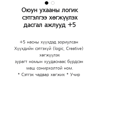
Оюун ухааны логик
сэтгэлгээ хөгжүүлэх
дасгал ажлууд +5
+5 насны хүүхдэд зориулсан 
Хүүхдийн сэтгэхүй (logic, Creative) 
хөгжүүлэх
зурагт номын хуудаснаас бүрдсэн 
маш сонирхолтой ном.
* Сэтгэх чадвар хөгжих * Учир 
шалтгааныг задлан шинжлэх
* Цэгцтэй тоймтой сэтгэх * 
Харааны тогтоц нэмэгдэх * Ой 
тогтоолт сайжрах
* Төсөөлөн бодох чадвар сайжрэх
(+976)
7511-7575 (1)
|
9902-2772
Copyright © 2026 Garuna's Crew