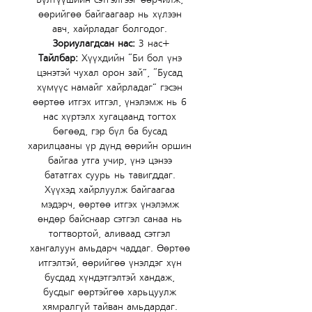
өөрийгөө байгаагаар нь хүлээн 
авч, хайрладаг болгодог. 
Зориулагдсан нас:
 3 нас+
Тайлбар: 
Хүүхдийн “Би бол үнэ 
цэнэтэй чухал орон зай”, “Бусад 
хүмүүс намайг хайрладаг” гэсэн 
өөртөө итгэх итгэл, үнэлэмж нь 6 
нас хүртэлх хугацаанд тогтох 
бөгөөд, гэр бүл ба бусад 
харилцааны үр дүнд өөрийн оршин 
байгаа утга учир, үнэ цэнээ 
бататгах суурь нь тавигддаг. 
Хүүхэд хайрлуулж байгаагаа 
мэдэрч, өөртөө итгэх үнэлэмж 
өндөр байснаар сэтгэл санаа нь 
тогтвортой, аливаад сэтгэл 
хангалуун амьдарч чаддаг. Өөртөө 
итгэлтэй, өөрийгөө үнэлдэг хүн 
бусдад хүндэтгэлтэй хандаж, 
бусдыг өөртэйгөө харьцуулж 
хямралгүй тайван амьдардаг. 