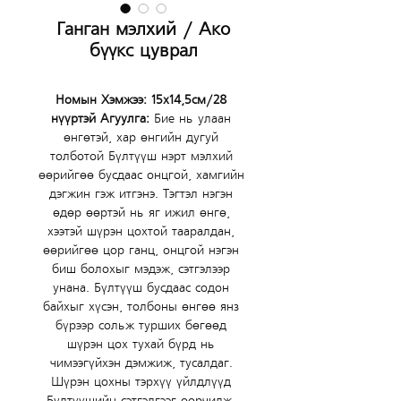
Ганган мэлхий / Ако
бүүкс цуврал
Номын Хэмжээ: 15х14,5см/28 
нүүртэй Агуулга: 
Бие нь улаан 
өнгөтэй, хар өнгийн дугуй 
толботой Бүлтүүш нэрт мэлхий 
өөрийгөө бусдаас онцгой, хамгийн 
дэгжин гэж итгэнэ. Тэгтэл нэгэн 
өдөр өөртэй нь яг ижил өнгө, 
хээтэй шүрэн цохтой тааралдан, 
өөрийгөө цор ганц, онцгой нэгэн 
биш болохыг мэдэж, сэтгэлээр 
унана. Бүлтүүш бусдаас содон 
байхыг хүсэн, толбоны өнгөө янз 
бүрээр сольж турших бөгөөд 
шүрэн цох тухай бүрд нь 
чимээгүйхэн дэмжиж, тусалдаг. 
Шүрэн цохны тэрхүү үйлдлүүд 
Бүлтүүшийн сэтгэлгээг өөрчилж, 