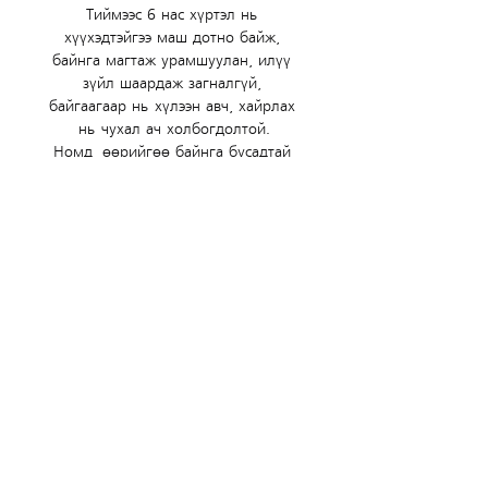
Тиймээс 6 нас хүртэл нь 
хүүхэдтэйгээ маш дотно байж, 
байнга магтаж урамшуулан, илүү 
зүйл шаардаж загналгүй, 
байгаагаар нь хүлээн авч, хайрлах 
нь чухал ач холбогдолтой.
Номд, өөрийгөө байнга бусадтай 
харьцуулж, гадна төрхөөрөө 
бусдаас онцгой содон байх үед л 
сэтгэл нь ханадаг Бүлтүүш нэртэй 
мэлхийн тухай өгүүлнэ. 
Бүлтүүшийн гадаад төрх биш, 
аливаад хичээл зүтгэл гаргаж буй 
дотоод талыг нь олж харан, 
хүндлэх шүрэн цохтой тааралдсаны 
ачаар мэлхий өөрийгөө байгаагаар 
нь үнэлдэг болно.
Энэ ном нь хүүхдэд, үргэлж 
дэмждэг хүмүүс эргэн тойронд нь 
байдгийг анзаарах, өөрийгөө 
байгаагаар нь хүлээн зөвшөөрч 