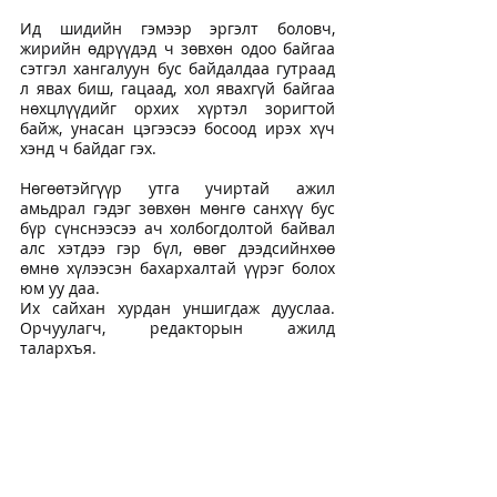
Ид шидийн гэмээр эргэлт боловч, 
жирийн өдрүүдэд ч зөвхөн одоо байгаа 
сэтгэл хангалуун бус байдалдаа гутраад 
л явах биш, гацаад, хол явахгүй байгаа 
нөхцлүүдийг орхих хүртэл зоригтой 
байж, унасан цэгээсээ босоод ирэх хүч 
хэнд ч байдаг гэх.
Нөгөөтэйгүүр утга учиртай ажил 
амьдрал гэдэг зөвхөн мөнгө санхүү бус 
бүр сүнснээсээ ач холбогдолтой байвал 
алс хэтдээ гэр бүл, өвөг дээдсийнхөө 
өмнө хүлээсэн бахархалтай үүрэг болох 
юм уу даа.
Их сайхан хурдан уншигдаж дууслаа. 
Орчуулагч, редакторын ажилд 
талархъя.