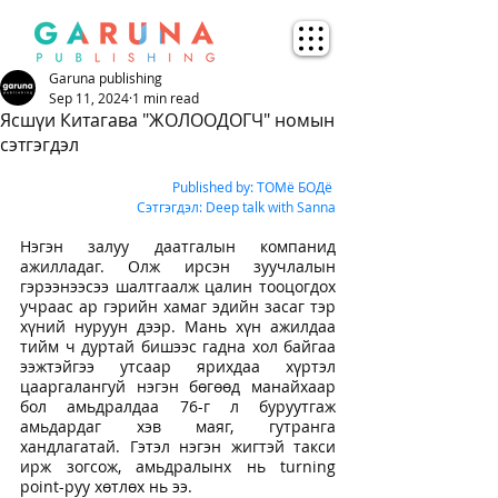
Garuna publishing
Sep 11, 2024
1 min read
Ясшүи Китагава "ЖОЛООДОГЧ" номын
сэтгэгдэл
Published by: 
ТОМё БОДё
 Сэтгэгдэл: 
Deep talk with Sanna
Нэгэн залуу даатгалын компанид 
ажилладаг. Олж ирсэн зуучлалын 
гэрээнээсээ шалтгаалж цалин тооцогдох 
учраас ар гэрийн хамаг эдийн засаг тэр 
хүний нуруун дээр. Мань хүн ажилдаа 
тийм ч дуртай бишээс гадна хол байгаа 
ээжтэйгээ утсаар ярихдаа хүртэл 
цааргалангуй нэгэн бөгөөд манайхаар 
бол амьдралдаа 76-г л буруутгаж 
амьдардаг хэв маяг, гутранга 
хандлагатай. Гэтэл нэгэн жигтэй такси 
ирж зогсож, амьдралынх нь turning 
point-руу хөтлөх нь ээ.