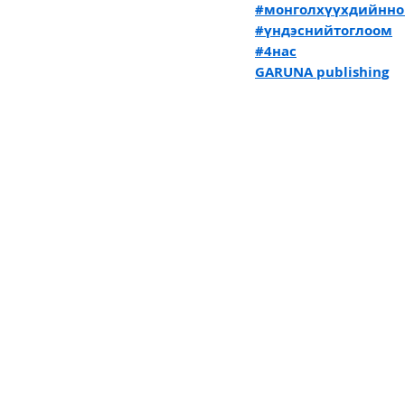
#монголхүүхдийнн
#үндэснийтоглоом
#4нас
GARUNA publishing