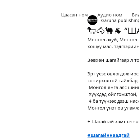
Цаасан ном
Аудио ном
Би
Garuna publishin
🐑🐴🐫🐐 “Ш
Монгол ахуй, Монгол 
хошуу мал, тэдгээрийн
Зөвхөн шагайгаар л то
Эрт үеэс өвлөгдөж ир
сонирхолтой тайлбар,
 Монгол өнгө аяс шинг
 Хүүхдэд ойлгомжтой,
 4 ба түүнээс дээш н
Монгол үнэт өв уламж
+ Шагайтай хамт очно
#шагайннаадгай