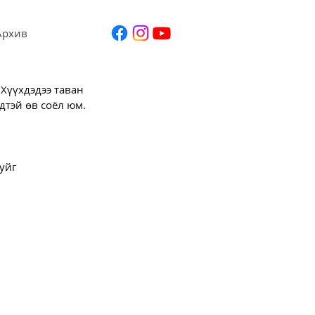
Архив
Хүүхдэдээ таван 
дтэй өв соёл юм.
уйг 