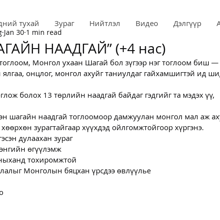
дний тухай
Зураг
Нийтлэл
Видео
Дэлгүүр
g
Jan 30
1 min read
АГАЙН НААДГАЙ” (+4 нас)
тоглоом, Монгол ухаан Шагай бол зүгээр нэг тоглоом биш — 
 ялгаа, онцлог, монгол ахуйг таниулдаг гайхамшигтэй ид ши
глож болох 13 төрлийн наадгай байдаг гэдгийг та мэдэх үү,
сэн шагайн наадгай тоглоомоор дамжуулан монгол мал аж ах
 хөөрхөн зурагтайгаар хүүхдэд ойлгомжтойгоор хүргэнэ.
эсэн дулаахан зураг
 энгийн өгүүлэмж
асныханд тохиромжтой
лалыг Монголын бяцхан үрсдээ өвлүүлье  
о