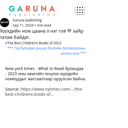
Garuna publishing
Sep 11, 2024
1 min read
Хүүхдийн ном цаана л нэг гоё 💚 хайр
татам байдаг.
#
The Best Children’s Books of 2023
*** Гэр бүлээрээ унших бэлгийн боловсролын 
анхны ном ***
New york times - What to Read буландаа 
- 2023 оны хамгийн онцлох хүүхдийн 
номнуудыг жагсаалтаар оруулсан байна.
Source: 
https://www.nytimes.com/.../the-
best-childrens-books-of
...