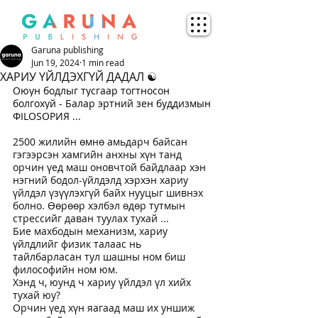
Garuna publishing
Jun 19, 2024
1 min read
ХАРИУ ҮЙЛДЭХГҮЙ ДАДАЛ ☯️
Оюун бодлыг тусгаар тогтносон 
болгохуй - Балар эртний зен буддизмын 
ФILOSOPИЯ ...
2500 жилийн өмнө амьдарч байсан 
гэгээрсэн хамгийн анхны хүн танд 
орчин үед маш оновчтой байдлаар хэн 
нэгний бодол-үйлдэлд хэрхэн хариу 
үйлдэл үзүүлэхгүй байх нууцыг шивнэх 
болно. Өөрөөр хэлбэл өдөр тутмын 
стрессийг даван туулах тухай ...
Бие махбодын механизм, хариу 
үйлдлийг физик талаас нь 
тайлбарласан тул шашны ном биш 
философийн ном юм.
Хэнд ч, юунд ч хариу үйлдэл үл хийх 
тухай юу?
Орчин үед хүн яагаад маш их уншиж 