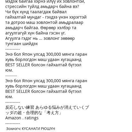
мэдэж байгаа хэрнэ илүү их зовлонтой, 
стрессийн туйлд амьдарч байна вэ?
Чи бүх хүнд таалагдаж байвал 
гайхалтай мундаг - гэхдээ үнэн хэрэгтэй 
та дотроо маш зовлонтой амьдралаар 
амьдарч байгаа. Өөрөөр хэлбэр та 
агуулгагүй хүн байна гэсэн үг.
Агуулга гэдэг нь ... зовлонг зөвөөр 
тунгаан шийдэх
----------
Энэ бол Япон улсад 300,000 мянга гаран 
хувь борлогдон маш удаан хугацаанд 
BEST SELLER болсон гайхалтай бүтээл 
юм.
----------
Энэ бол Япон улсад 300,000 мянга гаран 
хувь борлогдон маш удаан хугацаанд 
BEST SELLER болсон гайхалтай бүтээл 
юм.
----------
反応しない練習 あらゆる悩みが消えていくブ
ッダの超・合理的な「考え方」
Amazon . ratings
----------
 Зохиогч: КҮСАНАГИ РЮШҮН