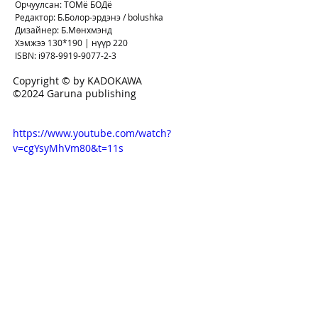
 Орчуулсан: ТОМё БОДё
 Редактор: Б.Болор-эрдэнэ / bolushka
 Дизайнер: Б.Мөнхмэнд
 Хэмжээ 130*190 | нүүр 220
 ISBN: i978-9919-9077-2-3
Copyright © by KADOKAWA
©2024 Garuna publishing
https://www.youtube.com/watch?
v=cgYsyMhVm80&t=11s