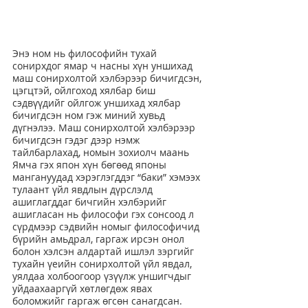
Энэ ном нь философийн тухай 
сонирхдог ямар ч насны хүн уншихад 
маш сонирхолтой хэлбэрээр бичигдсэн, 
цэгцтэй, ойлгоход хялбар биш 
сэдвүүдийг ойлгож уншихад хялбар 
бичигдсэн ном гэж миний хувьд 
дүгнэлээ. Маш сонирхолтой хэлбэрээр 
бичигдсэн гэдэг дээр нэмж 
тайлбарлахад, номын зохиолч маань 
Ямча гэх япон хүн бөгөөд японы 
мангануудад хэрэглэгддэг “баки” хэмээх 
тулаант үйл явдлын дүрслэлд 
ашиглагддаг бичгийн хэлбэрийг 
ашигласан нь философи гэх сонсоод л 
сүрдмээр сэдвийн номыг философичид 
бүрийн амьдрал, гаргаж ирсэн онол 
болон хэлсэн алдартай ишлэл зэргийг 
тухайн үеийн сонирхолтой үйл явдал, 
уялдаа холбоогоор үзүүлж уншигчдыг 
уйдаахааргүй хөтлөгдөж явах 
боломжийг гаргаж өгсөн санагдсан.