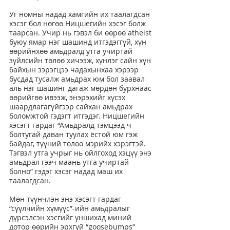
Уг номны надад хамгийн их таалагдсан 
хэсэг бол нөгөө Ницшегийн хэсэг болж 
таарсан. Учир нь гэвэл би өөрөө atheist 
буюу ямар нэг шашинд итгэдэггүй, хүн 
өөрийнхөө амьдралд утга учиртай 
зүйлсийн төлөө хичээж, хүнлэг сайн хүн 
байхын зэрэгцээ чадахынхаа хэрээр 
бусдад тусалж амьдрах юм бол заавал 
аль нэг шашинг дагаж мөрдөн бурхнаас 
өөрийгөө ивээж, энэрэхийг хүсэх 
шаардлагагүйгээр сайхан амьдрах 
боломжтой гэдэгт итгэдэг. Ницшегийн 
хэсэгт гардаг “Амьдралд тэмцээд ч 
болтугай даван туулах ёстой юм гэж 
байдаг, түүний төлөө мэрийх хэрэгтэй. 
Тэгвэл утга учрыг нь ойлгоход хэцүү энэ 
амьдрал гээч маань утга учиртай 
болно” гэдэг хэсэг надад маш их 
таалагдсан.
Мөн түүнчлэн энэ хэсэгт гардаг 
“сүүлчийн хүмүүс”-ийн амьдралыг 
дүрсэлсэн хэсгийг уншихад миний 
дотор өөрийн эрхгүй “goosebumps” 