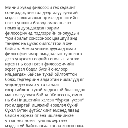
Миний хувьд философи гэх сэдвийг 
сонирхдог, энэ тал дээр илүү гүнзгий 
мэдлэг олж авахыг эрмэлздэг энгийн 
нэгэн уншигч бөгөөд өмнө нь энэ 
номонд дурьдагдсан зарим 
философичид, тэдгээрийн онолуудын 
тухай хальт сонссоноос цаашгүй энд 
тэндээс нь цухас ойлголттой л хүн 
байсан. Номоо уншиж дуусаад ямар 
философич ямар амьдралын туршлага 
дээр үндэслэн өөрийн онолыг гаргаж 
ирсэн нь өөр нэгэн философичийн 
эсрэг үзэл бодол бүхий онолоор 
няцаагдаж байсан тухай ойлголттой 
болж, тэдгээрийн алдартай ишлэлүүд яг 
үндсэндээ ямар утга санааг 
илэрхийлсэн тухай мэдлэгтэй болсондоо 
маш олзуурхаж байна. Жишээ нь, өмнө 
нь би Ницшегийн хэлсэн “бурхан үхсэн” 
гэх алдартай ишлэлийн хэвлэл бүхий 
бүхэл бүтэн футболкийг өмсөөд яваад 
байсан хэрнээ яг энэ ишлэлийнхээ 
утгыг энэ номыг унших хүртлээ 
мэддэггүй байснаасаа санаа зовсон хха.