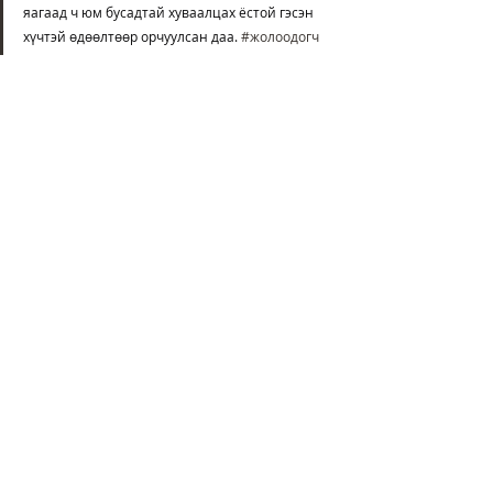
яагаад ч юм бусадтай хуваалцах ёстой гэсэн 
хүчтэй өдөөлтөөр орчуулсан даа. 
#жолоодогч