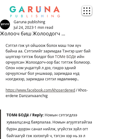
Garuna publishing
Jul 24, 2023
1 min read
Жолооч биш Жолоодогч ...
Сэтгэл гэж үл ойшоож болох маш том хүч 
байна аа. Сэтгэлийг заримдаа Тэнгэр шиг бай 
шүлгээр тэтгэж болдог бол 
ТОМё БОДё
 ийн 
орчуулсан Жолоодогч-оор бас тэтгэж болмоор. 
Олон ном ундаггүй л дээ, гэхдээ эдний 
орчуулсныг бол уншмаар, заримдаа нүд 
нээгдмээр, заримдаа сэтгэл хөдөлмөөр..
https://www.facebook.com/khoserdened
 / Khos-
erdene Danzanvaanchig
ТОМё БОДё / Reply: 
Номын сэтгэгдлээ 
хуваалцсанд баярлалаа. Номын агуулгатайгаа 
бүрэн дүүрэн санал нийлж, үгүйсгэх зүйл огт 
байгаагүй гэж хэлэхгүй ч, тэгсэн хэр нь ээ л 