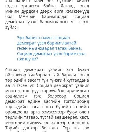
эрх баригч МАН энэ бүхнийг хийнэ 
гэдэгт эргэлзэж байна. Яагаад гэвэл 
миний дурдсан дээрх арга хэмжээнүүд 
бол МАН-ын баримталдаг социал 
демократ үзэл баримтлалын яг эсрэг 
зүйлс.
Эрх баригч намыг социал 
демократ үзэл баримтлалтай 
гэсэн нь анхаарал татаж байна. 
Социал демократ үзэл баримтлал 
гэж юу вэ?
циал демократ үзлийг хэн бүхэн 
Со
ойлгохоор хялбараар тайлбарлая гэвэл 
төр эдийн засагт гүн гүнзгий хутгалдана 
аа л гэсэн үг. Социал демократ үзлийг 
монгол хэл рүү хөрвүүлбэл ардчилсан 
социализм гэж болохоор. Социал 
демократ эдийн засгийн тогтолцоонд 
төр эдийн засагт янз бүрийн төрийн 
оролцооны арга хэмжээгээр буюу олон 
төрлийн татвар, тусгай зөвшөөрөл, квот, 
мөнгөний нийлүүлэлт зэргээр оролцоно. 
Төрийг данхар болгоно. Төр нь зах 