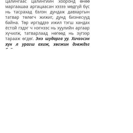
цалингаас цалингийн хооронд өнөө 
маргаашаа аргацаасан хэзээ мөдгүй бүс 
нь тасрахад бэлэн дундаж давхаргын 
татвар төлөгч жижиг, дунд бизнесүүд 
байна. Төр иргэддээ ижил тэгш хандах 
ёстой гэдэг ч нэгнээс нь хуулийн аргаар 
хүчилж, татварлаад нөгөөд нь зүгээр 
тарааж өгдөг. 
Энэ шударга уу. Хичээсэн 
хүн л урагш ахиж, хөгжин дэвждэг 
байтал зүгээр суусан нь, гараа 
хумхисан бэртэгчин хүмүүс нь нөгөө 
хэсгийнхээ яаж татварлуулахыг, яаж 
дээрэмдүүлэхийг хараад доог тохуу 
хийх. 
Ажил хөдөлмөр эрхэлдэг нь, илүү 
их хичээдэг нь шийтгүүлдэг нийгэм бий 
болчихсон гэж хэлэхэд нэг их 
буруудахгүй болов уу. Ёстой л Милтон 
Фридманы хэлдгээр бид хийж 
байгаагаас нь авч, хийгээгүйд нь өгдөг 
системд бид амьдарч байна. Энэ бол 
бүгдийг хүчээр тэгшитгэх социал 
демократ үзэл санааны, эрх баригч 
намынхны бодлогын үр дагавар.