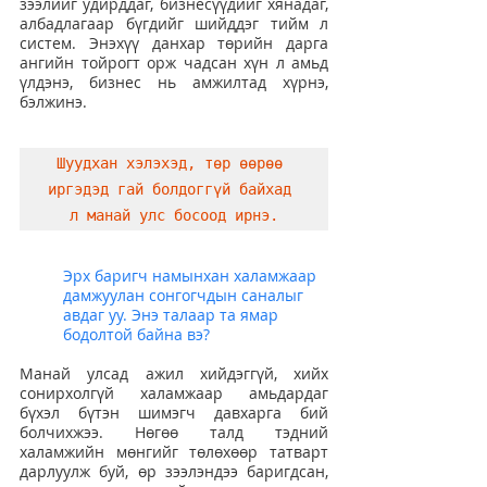
зээлийг удирддаг, бизнесүүдийг хянадаг, 
албадлагаар бүгдийг шийддэг тийм л 
систем. Энэхүү данхар төрийн дарга 
ангийн тойрогт орж чадсан хүн л амьд 
үлдэнэ, бизнес нь амжилтад хүрнэ, 
бэлжинэ.
Шуудхан хэлэхэд, төр өөрөө 
иргэдэд гай болдоггүй байхад 
л манай улс босоод ирнэ.
Эрх баригч намынхан халамжаар 
дамжуулан сонгогчдын саналыг 
авдаг уу. Энэ талаар та ямар 
бодолтой байна вэ?
Манай улсад ажил хийдэггүй, хийх 
сонирхолгүй халамжаар амьдардаг 
бүхэл бүтэн шимэгч давхарга бий 
болчихжээ. Нөгөө талд тэдний 
халамжийн мөнгийг төлөхөөр татварт 
дарлуулж буй, өр зээлэндээ баригдсан, 