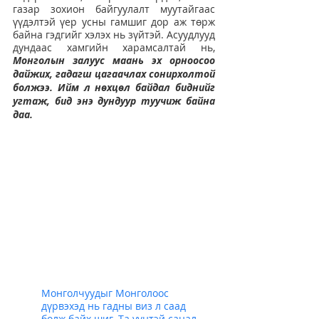
газар зохион байгуулалт муутайгаас 
үүдэлтэй үер усны гамшиг дор аж төрж 
байна гэдгийг хэлэх нь зүйтэй. Асуудлууд 
дундаас хамгийн харамсалтай нь, 
Монголын залуус маань эх орноосоо 
дайжих, гадагш цагаачлах сонирхолтой 
болжээ. Ийм л нөхцөл байдал биднийг 
угтаж, бид энэ дундуур туучиж байна 
даа.
Монголчуудыг Монголоос 
дүрвэхэд нь гадны виз л саад 
болж байх шиг. Та үүнтэй санал 