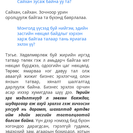
Сайхан зусаж байна уу та? 
Сайхан, сайхан. Зочноор урин 
оролцуулж байгаа та бүхэнд баярлалаа.
Монголд үүсээд буй нийгэм, эдийн 
засгийн нөхцөл байдлыг хэрхэн 
харж байгаа талаар тань яриагаа 
эхлэх үү?
Тэгье. Хөдөлмөрлөж буй жирийн иргэд 
татвар төлөх гэж л амьдарч байгаа мэт 
нөхцөл бүрджээ, одоогийн цаг нөхцөлд. 
Төрөөс ямарваа нэг давуу тал олж 
аваагүй жижиг бизнес эрхлэгчид олон 
янзын татвар, хяналт шалгалтад 
дарлуулж байна. Бизнес эрхлэх орчин 
асар ихээр хумигдлаа шүү дээ.
 Төрийн 
эрх мэдэлтнүүд л зөвхөн баяждаг, 
шударгаар аж ахуй эрхлэх гэж хичээсэн 
улсууд нь дарамт, шахалтад өртдөг 
ийм эдийн засгийн тогтолцоотой 
болсон байна.
 Үүн дээр нэмээд бид бүхэн 
хогондоо дарагдсан, гэрэлгүй гудамж, 
эвдэрхий зам, агаарын бохирдол, хотын 