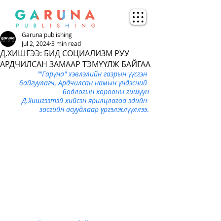
Garuna publishing
Jul 2, 2024
3 min read
Д.ХИШГЭЭ: БИД СОЦИАЛИЗМ РУУ
АРДЧИЛСАН ЗАМААР ТЭМҮҮЛЖ БАЙГАА
""Гарүна" хэвлэлийн газрын үүсгэн 
байгуулагч, Ардчилсан намын үндэсний 
бодлогын хорооны гишүүн
 Д.Хишгээтэй хийсэн ярилцлагаа эдийн 
засгийн асуудлаар үргэлжлүүллээ
.