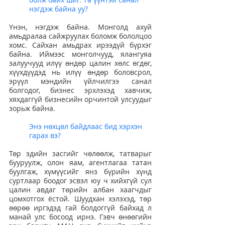
нэгдэж байна уу?
Үнэн, нэгдэж байна. Монголд ахуй 
амьдралаа сайжруулах боломж бололцоо 
хомс. Сайхан амьдрах ирээдүй бүрхэг 
байна. Иймээс монголчууд, ялангуяа 
залуучууд илүү өндөр цалин хөлс өгдөг, 
хүүхдүүдэд нь илүү өндөр боловсрол, 
эрүүл мэндийн үйлчилгээ санал 
болгодог, бизнес эрхлэхэд хавчиж, 
хяхдаггүй бизнесийн орчинтой улсуудыг 
зорьж байна.
Энэ нөхцөл байдлаас бид хэрхэн 
гарах вэ?
Төр эдийн засгийг чөлөөлж, татварыг 
бууруулж, олон яам, агентлагаа татан 
буулгаж, хүмүүсийг янз бүрийн хүнд 
суртлаар боодог эсвэл юу ч хийхгүй сул 
цалин авдаг төрийн албан хаагчдыг 
цомхотгох ёстой. Шуудхан хэлэхэд, төр 
өөрөө иргэдэд гай болдоггүй байхад л 
манай улс босоод ирнэ. Гэвч өнөөгийн 