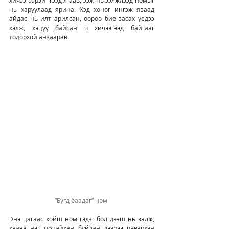
нь харуулаад ярина. Хэд хоног ингэж яваад 
айдас нь илт арилсан, өөрөө бие засах үедээ 
хэлж, хэцүү байсан ч хичээгээд байгааг 
тодорхой анзаарав.
“Бүгд баадаг” ном 
Энэ цагаас хойш ном гэдэг бол дээш нь залж, 
хааяа нэг тухтайхан буйдан дээрээ цэвэрхэн 