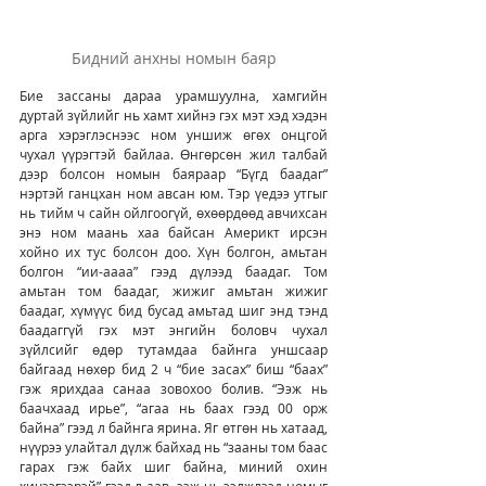
Бидний анхны номын баяр
Бие зассаны дараа урамшуулна, хамгийн 
дуртай зүйлийг нь хамт хийнэ гэх мэт хэд хэдэн 
арга хэрэглэснээс ном уншиж өгөх онцгой 
чухал үүрэгтэй байлаа. Өнгөрсөн жил талбай 
дээр болсон номын баяраар “Бүгд баадаг” 
нэртэй ганцхан ном авсан юм. Тэр үедээ утгыг 
нь тийм ч сайн ойлгоогүй, өхөөрдөөд авчихсан 
энэ ном маань хаа байсан Америкт ирсэн 
хойно их тус болсон доо. Хүн болгон, амьтан 
болгон “ии-аааа” гээд дүлээд баадаг. Том 
амьтан том баадаг, жижиг амьтан жижиг 
баадаг, хүмүүс бид бусад амьтад шиг энд тэнд 
баадаггүй гэх мэт энгийн боловч чухал 
зүйлсийг өдөр тутамдаа байнга уншсаар 
байгаад нөхөр бид 2 ч “бие засах” биш “баах” 
гэж ярихдаа санаа зовохоо болив. “Ээж нь 
баачхаад ирье”, “агаа нь баах гээд 00 орж 
байна” гээд л байнга ярина. Яг өтгөн нь хатаад, 
нүүрээ улайтал дүлж байхад нь “зааны том баас 
гарах гэж байх шиг байна, миний охин 
хичээгээрэй” гээд л аав, ээж нь ээлжлээд номыг 