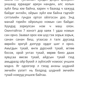
уншаад хураадаг ариун нандин, алс холын 
зүйл биш юм байна, харин ч баахад ч хажууд 
байдаг энгийн, ойрын зүйл юм байна гэдгийг 
сэтгэлийн гүндээ ортол ойлгосон доо. Энд 
манай гэрийн ойролцоо номын сан байдаг. 
Хүүхдэд зориулсан ном ч маш олон. 
Охинтойгоо 7 хоногт дор хаяж 1 удаа номын 
сан орно. Заавал орох юм шүү гэж зорьж зорьж, 
санан санан биш, угаасаа л талх дуусаад 
өөрийн эрхгүй дэлгүүр ордог шиг л орно. 
Амьтдын тухай, өнгө дүрсний тухай, өглөө 
босож, орой унтах тухай, өөрөө биеэ дааж 
хувцсаа өмсөх тухай, айдсын тухай гээд 
амьдралд ойр бүхий л зүйлсийг номоос уншиж 
мэднэ. Яг одоогоор л гэхэд анхны шүдний 
эмчийн үзлэгт нь бэлдээд шүдний эмчийн 
тухай номууд уншиж байгаа.
Ном уншсаны ачаар охины маань ерөнхий 
мэдлэг, үгсийн сан ч маш сайн нэмэгдэж байна. 
Тиймээс найзуудаа, “номоо урчихна битгий авч 
өгөөрэй”, “муухай болголоо, ав.”, “гар нь 
хүрэхгүй газар тавьчих” гэж хэлдэг бол яг 
одооноос болиорой. Ном бол долоо хоногтоо 
хэдхэн сөхөж хардаг, цэвэрхэн хадгалах 