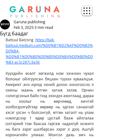
Garuna publishing
Feb 3, 2025
3 min read
Бүгд баадаг
Battuul Batzorig
https://bak-
battuul.medium.com/%D0%B1%D2%AF%D0%B3%
D0%B4-
%D0%B1%D0%B0%D0%B0%D0%B4%D0%B0%D0
%B3-ac3c287c3a36
Хүүхдийн өсөлт хөгжилд ном хэчнээн чухал 
болохыг ойлгуулсан бяцхан түүхээ хуваалцъя. 
Америкт анх ирээд эхний долоо хоногоосоо л 
охины маань өтгөн хатаж эхлэв. Орчин 
солигдсоных байх гээд эхэндээ ажиглаад, дараа 
нь хоолыг нь өөрчлөөд, эмчтэй 
холбогдолгүйгээр өөрөөр нь эдгээх санаатай 
хэсэг үзсэн ч болсонгүй, өтгөн хаталт нь улам 
нэмэгдсээр 1 өдөр цустай бааж айлгалаа 
(хэтэрхий том баасаа гаргаж чадахгүй онжиго 
нь бага зэрэг шалбарсан хэрэг л дээ). Ашгүй 
коронагийн улмаас Монгол дахь эмч нь 