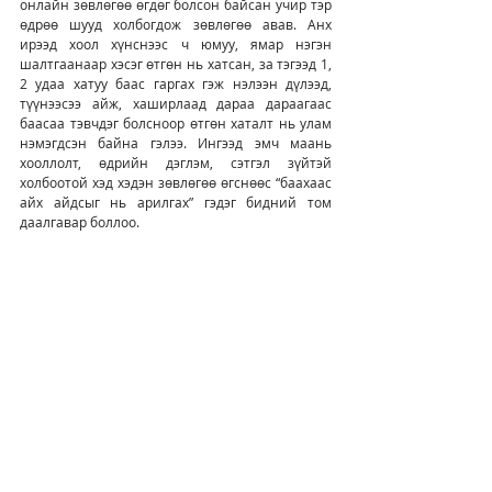
онлайн зөвлөгөө өгдөг болсон байсан учир тэр 
өдрөө шууд холбогдож зөвлөгөө авав. Анх 
ирээд хоол хүнснээс ч юмуу, ямар нэгэн 
шалтгаанаар хэсэг өтгөн нь хатсан, за тэгээд 1, 
2 удаа хатуу баас гаргах гэж нэлээн дүлээд, 
түүнээсээ айж, хаширлаад дараа дараагаас 
баасаа тэвчдэг болсноор өтгөн хаталт нь улам 
нэмэгдсэн байна гэлээ. Ингээд эмч маань 
хооллолт, өдрийн дэглэм, сэтгэл зүйтэй 
холбоотой хэд хэдэн зөвлөгөө өгснөөс “баахаас 
айх айдсыг нь арилгах” гэдэг бидний том 
даалгавар боллоо.